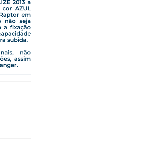
ZE 2013 a
 cor AZUL
 Raptor em
e não seja
a a fixação
apacidade
a subida.
inais, não
ões, assim
Ranger.