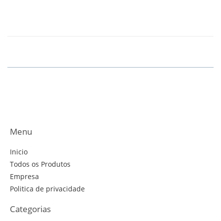
VER PRODUTO
R$
5,000.00
Menu
Inicio
Todos os Produtos
Empresa
Politica de privacidade
Categorias