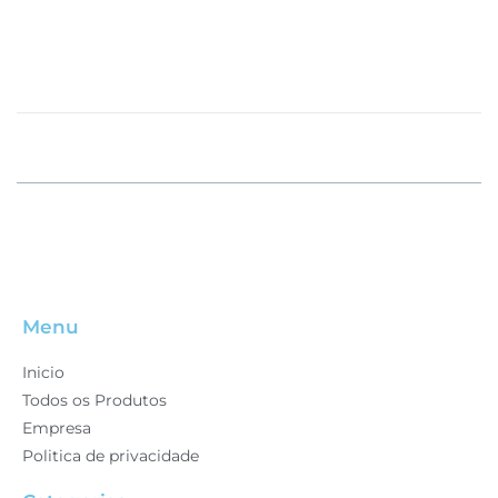
VER PRODUTO
R$
5,000.00
Menu
Inicio
Todos os Produtos
Empresa
Politica de privacidade