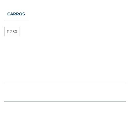
CARROS
F-250
VER PRODUTO
R$
5,000.00